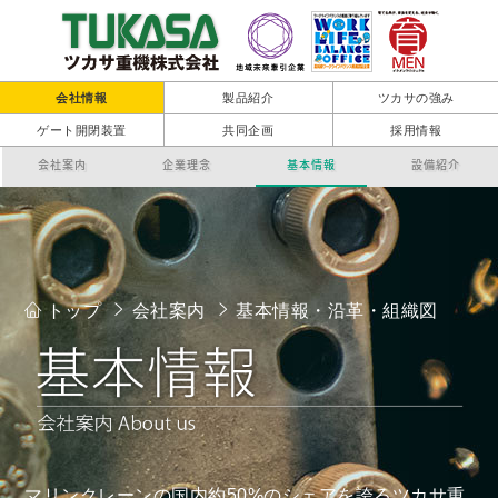
会社情報
製品紹介
ツカサの強み
ゲート開閉装置
共同企画
採用情報
会社案内
企業理念
基本情報
設備紹介
トップ
会社案内
基本情報・沿革・組織図
マリンクレーンの国内約50%のシェアを誇るツカサ重