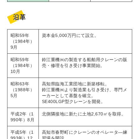
沿革
昭和59年
資本金5,000万円にて設立。
（1984年）
9月
昭和59年
鈴江重機㈱の製造する船舶用クレーンの販
（1984年）
売・修理を引き受け事業開始。
10月
昭和63年
高知県臨海工業団地に新築移転。
（1988年）
鈴江重機㈱より製造業も引き受け、専門メ
5月
ーカーとして基盤を確立。
SE400LGP型クレーンを開発。
平成2年（1
北側隣接地に新たに土地2,670㎡を取得。
990年）8月
平成5年（1
高知市春野町にクレーンのオペレータ―練
993年）12
習場を開設。