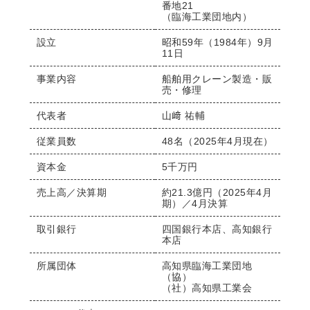
番地21
（臨海工業団地内）
設立
昭和59年（1984年）9月
11日
事業内容
船舶用クレーン製造・販
売・修理
代表者
山﨑 祐輔
従業員数
48名（2025年4月現在）
資本金
5千万円
売上高／決算期
約21.3億円（2025年4月
期）／4月決算
取引銀行
四国銀行本店、高知銀行
本店
所属団体
高知県臨海工業団地
（協）
（社）高知県工業会